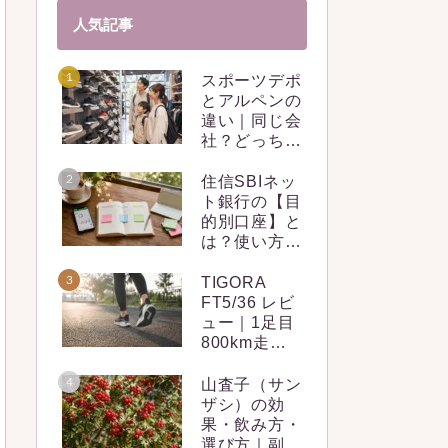
人気記事
スポーツデポ
とアルペンの
違い｜同じ会
社？どっちで
買うべきか比
較
住信SBIネッ
ト銀行の【目
的別口座】と
は？使い方や
メリット・デ
メリット・活
TIGORA
用法を簡単解
FT5/36 レビ
説！
ュー｜1足目
800km走っ
た筆者の本音
山査子（サン
ザシ）の効
果・飲み方・
選び方｜副作