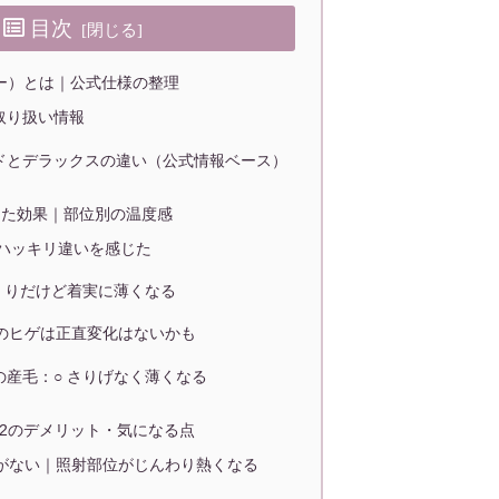
目次
トツー）とは｜公式仕様の整理
取り扱い情報
ドとデラックスの違い（公式情報ベース）
月使った効果｜部位別の温度感
番ハッキリ違いを感じた
っくりだけど着実に薄くなる
性のヒゲは正直変化はないかも
の産毛：○ さりげなく薄くなる
To2のデメリット・気になる点
能がない｜照射部位がじんわり熱くなる