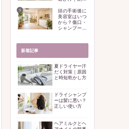
用と注意点も
徹底解説
頭の手術後に
美容室はいつ
から？傷口・
シャンプー・
スタイルの注
意点
新着記事
夏ドライヤー汗
だく対策｜原因
と時短乾かし方
ドライシャンプ
ーは髪に悪い？
正しい使い方
ヘアミルクとヘ