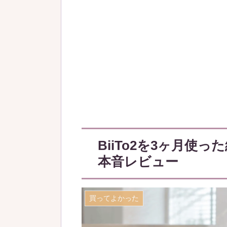
BiiTo2を3ヶ月使
本音レビュー
買ってよかった