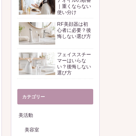
アオイルの順番
｜重くならない
使い分け
RF美顔器は初
心者に必要？後
悔しない選び方
フェイススチー
マーはいらな
い？後悔しない
選び方
カテゴリー
美活動
美容室