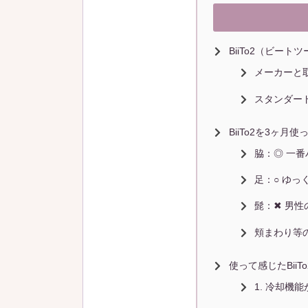
BiiTo2（ビー
メーカーと
スタンダー
BiiTo2を3ヶ
脇：◎ 一
足：○ ゆ
髭：✖ 男
頬まわり等
使って感じたBii
1. 冷却機