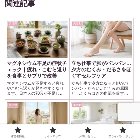
関連記事
美活動
美活動
マグネシウム不足の症状チ
立ち仕事で脚がパンパン…
ェック｜疲れ・こむら返り
夕方のむくみ・だるさをほ
を食事とサプリで改善
ぐすセルフケア
マグネシウムが不足すると疲れ
立ち仕事で夕方になると脚がパ
やこむら返りが起きやすくなり
ンパン・だるい…むくみの原因
ます。日本人の70%が不足して
と、ふくらはぎの血流を促すセ
いるマグネシウムを食べ物とサ
ルフケアをまとめました。すき
プリで効率よく補う方法を解説
ま時間のかかと上げ下げやマッ
美活動
美活動
します。
サージ、着圧ソックスの選び
方、受診の目安まで立ち仕事の
方向けに解説します。
運営者情報
サイトマップ
お問い合わせ
プライバシーポリシー