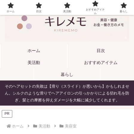
おすすめアイテ
ホーム
目次
美活動
暮らし
ム
ホーム
目次
美活動
おすすめアイテム
暮らし
そのヘアセットの失敗は【滑り（スライド）が悪いから】かもしれませ
ん。シルクのような滑りでヘアアイロンの引っかかりによる切れ毛を防
ぎ、髪との摩擦を抑えダメージを大幅に減少してくれます。
PR
ホーム
美活動
美容室