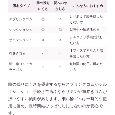
跡の残り
髪へのや
素材タイプ
こんな人におすすめ
にくさ
さしさ
とりあえず跡を残した
スプリングゴム
◎
○
くない方
シルクシュシュ
◎
◎
就寝中や敏感肌の方
シルクより手頃に試し
サテンシュシュ
○
○
たい方
オフィスできちんと感
布巻きゴム
○
○
を出したい方
細い輪ゴム・カ
短時間の使用に留めた
×
△
ラーゴム
い方
跡の残りにくさを優先するならスプリングゴムかシル
クシュシュ、手軽さで選ぶならサテンや布巻きゴムが
扱いやすい傾向があります。細い輪ゴムは一時的な使
用に留め、長時間結びっぱなしにしないのが安心で
す。