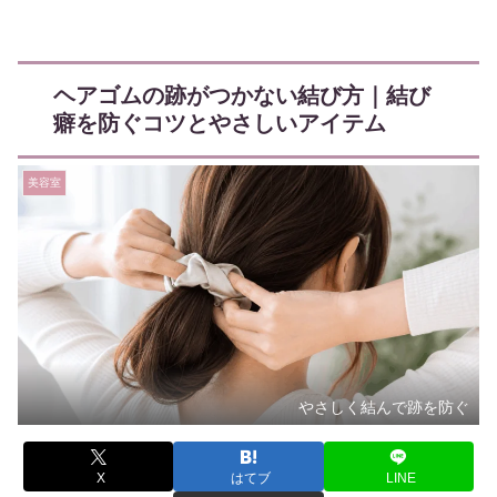
ヘアゴムの跡がつかない結び方｜結び
癖を防ぐコツとやさしいアイテム
美容室
やさしく結んで跡を防ぐ
X
はてブ
LINE