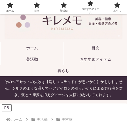
おすすめアイテ
ホーム
目次
美活動
暮らし
ム
ホーム
目次
美活動
おすすめアイテム
暮らし
そのヘアセットの失敗は【滑り（スライド）が悪いから】かもしれませ
ん。シルクのような滑りでヘアアイロンの引っかかりによる切れ毛を防
ぎ、髪との摩擦を抑えダメージを大幅に減少してくれます。
PR
ホーム
美活動
美容室