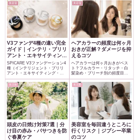
美容室
美容室
V3ファンデ4種の違い完全
ヘアカラーの頻度は何ヶ月
ガイド｜インテリ・ブリリ
おきが正解？ダメージを抑
アント・エキサイティン
えるコツ
グ・シャイニングの選び方
SPICARE V3ファンデーション4
ヘアカラーは何ヶ月おきがベス
【2026年最新】
種（インテリジェント・ブリリ
ト？フルカラー・リタッチ・白
アント・エキサイティング・シ
髪染め・ブリーチ別の頻度目安
ャイニング）の特徴と公式定価
と、ダメージを抑える自宅ケア
を比較。仕上がり別の選び方や
のコツを現場目線で整理。色持
美活動
美活動
正規品の安心購入術まで、30〜
ちを伸ばすための具体策もまと
50代の方にわかりやすくまとめ
めました。
ました。
頭皮の日焼け対策7選｜分
美容室を毎回違うところに
け目の赤み・パサつきを防
行くリスク｜ジプシー卒業
ぐ春夏ケア
のコツ