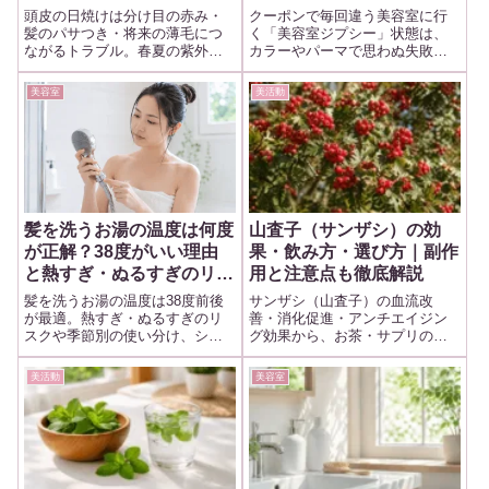
頭皮の日焼けは分け目の赤み・
クーポンで毎回違う美容室に行
髪のパサつき・将来の薄毛につ
く「美容室ジプシー」状態は、
ながるトラブル。春夏の紫外線
カラーやパーマで思わぬ失敗を
から頭皮を守るUVスプレーや帽
招きやすいです。現役美容師目
子、スカルプケアまで、今日か
線でまとめた失敗例と、最低限
美容室
美活動
ら始められる7つの対策を現場目
伝えるべき「3つの履歴」、ジプ
線でまとめました。
シー卒業の判断基準、履歴を補
うホームケアまで解説します。
髪を洗うお湯の温度は何度
山査子（サンザシ）の効
が正解？38度がいい理由
果・飲み方・選び方｜副作
と熱すぎ・ぬるすぎのリス
用と注意点も徹底解説
ク
髪を洗うお湯の温度は38度前後
サンザシ（山査子）の血流改
が最適。熱すぎ・ぬるすぎのリ
善・消化促進・アンチエイジン
スクや季節別の使い分け、シャ
グ効果から、お茶・サプリの飲
ンプー選びとの組み合わせま
み方・選び方まで徹底解説。副
で、現場目線でわかりやすく解
作用や注意点も詳しくまとめま
美活動
美容室
説します。
した。